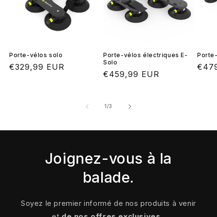
Porte-vélos solo
Porte-vélos électriques E-
Porte
Solo
Prix
€329,99 EUR
Prix
€47
Prix
€459,99 EUR
habituel
habi
habituel
de
1
/
3
Joignez-vous à la
balade.
Soyez le premier informé de nos produits à venir
et
de nos offres exclusives
.