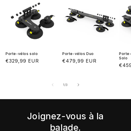
Porte-vélos solo
Porte-vélos Duo
Porte-
Solo
Prix
€329,99 EUR
Prix
€479,99 EUR
Prix
€45
habituel
habituel
habi
de
1
/
3
Joignez-vous à la
balade.