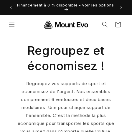
et
Financement à 0 % disponible - voir les options
 droits
passer
au
contenu
Panier
Regroupez et
économisez !
Regroupez vos supports de sport et
économisez de l'argent. Nos ensembles
comprennent 6 ventouses et deux bases
modulaires. Une pour chaque support de
l'ensemble. C'est la méthode la plus
économique pour transporter les sports que
vous aimez dans n'importe quelle voiture.