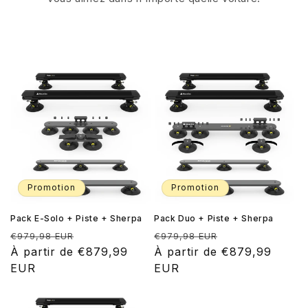
Promotion
Promotion
Pack E-Solo + Piste + Sherpa
Pack Duo + Piste + Sherpa
Prix
Prix
Prix
Prix
€979,98 EUR
€979,98 EUR
habituel
À partir de €879,99
promotionnel
habituel
À partir de €879,99
promotionnel
EUR
EUR