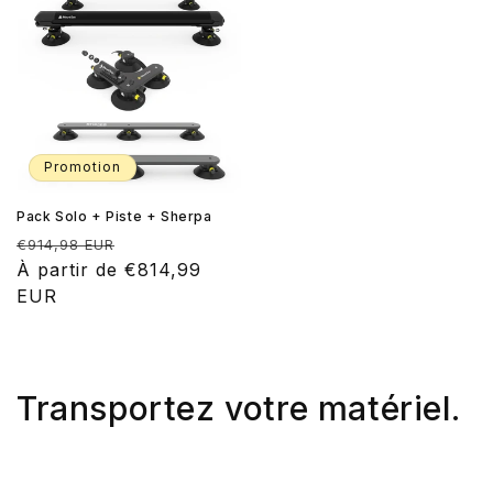
Promotion
Pack Solo + Piste + Sherpa
Prix
Prix
€914,98 EUR
habituel
À partir de €814,99
promotionnel
EUR
Transportez votre matériel.