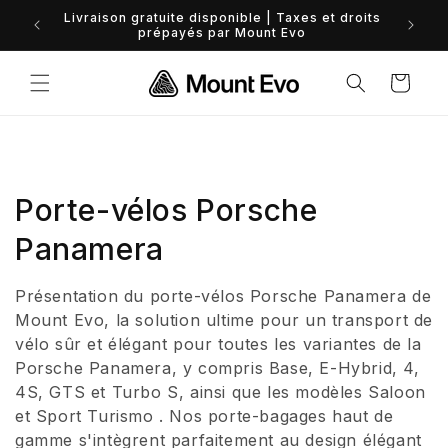
et
Livraison gratuite disponible | Taxes et droits
passer
prépayés par Mount Evo
au
contenu
Panier
C
Porte-vélos Porsche
o
Panamera
l
Présentation du porte-vélos Porsche Panamera de
l
Mount Evo, la solution ultime pour un transport de
vélo sûr et élégant pour toutes les variantes de la
e
Porsche Panamera, y compris Base, E-Hybrid, 4,
4S, GTS et Turbo S, ainsi que les modèles Saloon
c
et Sport Turismo . Nos porte-bagages haut de
t
gamme s'intègrent parfaitement au design élégant