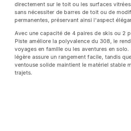
l
directement sur le toit ou les surfaces vitré
e
sans nécessiter de barres de toit ou de modi
permanentes, préservant ainsi l'aspect éléga
c
Avec une capacité de 4 paires de skis ou 2 p
Piste améliore la polyvalence du 308, le rend
t
voyages en famille ou les aventures en solo.
légère assure un rangement facile, tandis qu
i
ventouse solide maintient le matériel stable 
o
trajets.
n
: