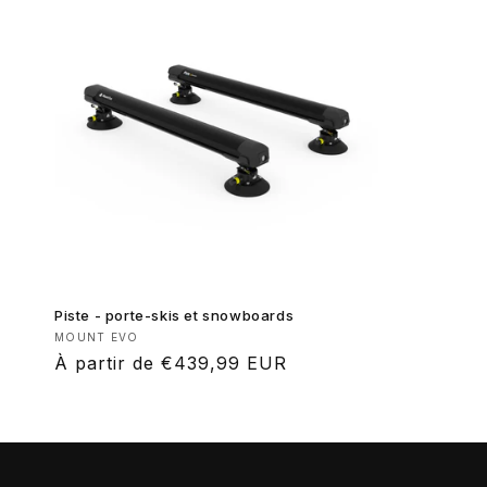
Piste - porte-skis et snowboards
Fournisseur :
MOUNT EVO
Prix
À partir de €439,99 EUR
habituel