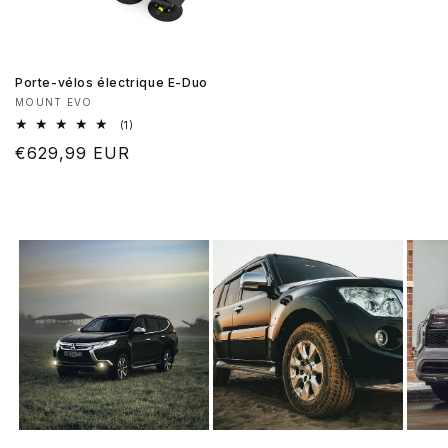
Porte-vélos électrique E-Duo
Fournisseur :
MOUNT EVO
1
(1)
total
Prix
€629,99 EUR
des
critiques
habituel