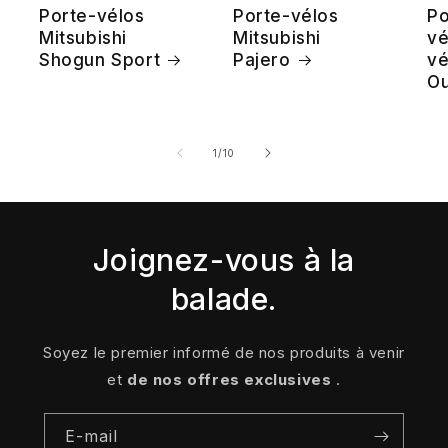
Porte-vélos
Porte-vélos
Po
Mitsubishi
Mitsubishi
vé
Shogun Sport
Pajero
vé
Ou
de
1
/
10
Joignez-vous à la
balade.
Soyez le premier informé de nos produits à venir
et
de nos offres exclusives
.
E-mail