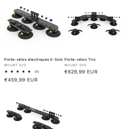
Porte-vélos électriques E-Solo
Porte-vélos Trio
Fournisseur :
Fournisseur :
MOUNT EVO
MOUNT EVO
Prix
€629,99 EUR
9
(9)
total
habituel
Prix
€459,99 EUR
des
critiques
habituel