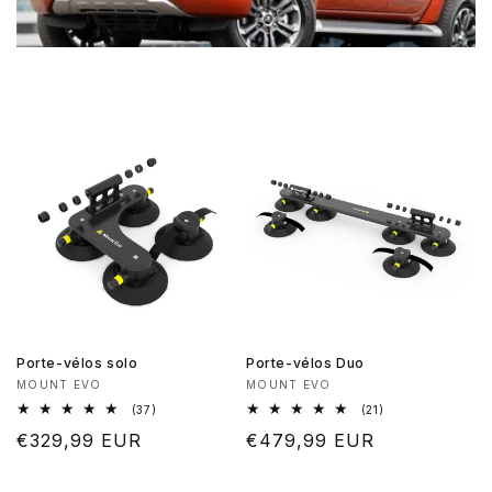
Porte-vélos solo
Porte-vélos Duo
Fournisseur :
Fournisseur :
MOUNT EVO
MOUNT EVO
37
21
(37)
(21)
total
total
Prix
€329,99 EUR
Prix
€479,99 EUR
des
des
critiques
critiques
habituel
habituel