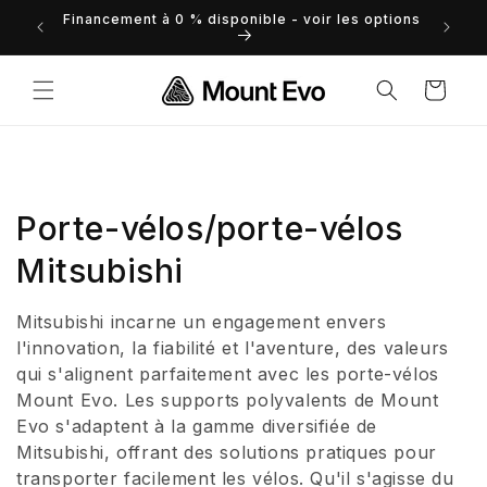
et
Financement à 0 % disponible - voir les options
 droits
passer
au
contenu
Panier
C
Porte-vélos/porte-vélos
o
Mitsubishi
l
Mitsubishi incarne un engagement envers
l
l'innovation, la fiabilité et l'aventure, des valeurs
qui s'alignent parfaitement avec les porte-vélos
e
Mount Evo. Les supports polyvalents de Mount
Evo s'adaptent à la gamme diversifiée de
c
Mitsubishi, offrant des solutions pratiques pour
t
transporter facilement les vélos. Qu'il s'agisse du