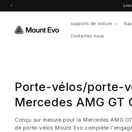
et
passer
au
contenu
supports de voiture
Sup
Contactez-nous
C
Porte-vélos/porte-v
o
Mercedes AMG GT 
l
Conçu sur mesure pour la Mercedes AMG GT
de porte-vélos Mount Evo complète l'enga