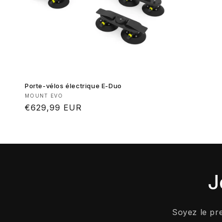
Porte-vélos électrique E-Duo
Fournisseur :
MOUNT EVO
Prix
€629,99 EUR
habituel
J
Soyez le pr