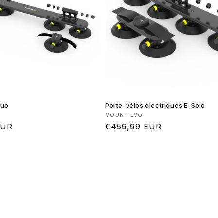
Duo
Porte-vélos électriques E-Solo
 :
Fournisseur :
MOUNT EVO
EUR
Prix
€459,99 EUR
habituel