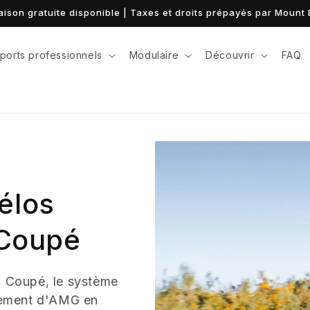
Financement à 0 % disponible - voir les options
ports professionnels
Modulaire
Découvrir
FAQ
élos
Coupé
 Coupé, le système
gement d'AMG en