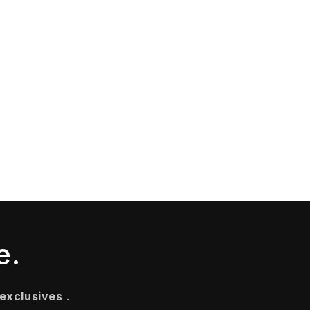
e.
 exclusives
.