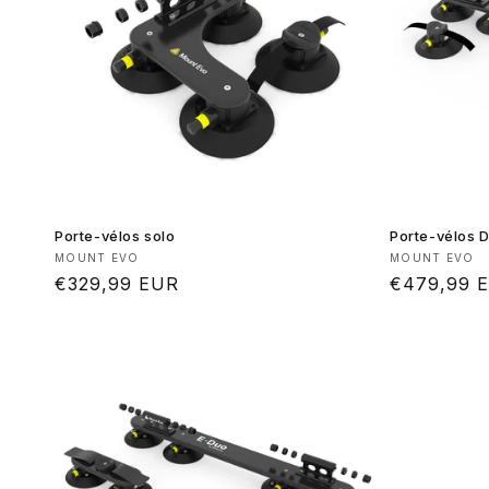
Porte-vélos solo
Porte-vélos 
Fournisseur :
Fournisseur
MOUNT EVO
MOUNT EVO
Prix
€329,99 EUR
Prix
€479,99 
habituel
habituel