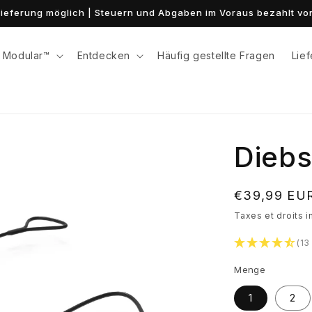
 Lieferung möglich | Steuern und Abgaben im Voraus bezahlt 
Modular™
Entdecken
Häufig gestellte Fragen
Lie
Diebs
Normaler
€39,99 EU
Preis
Taxes et droits i
(13
Menge
1
2