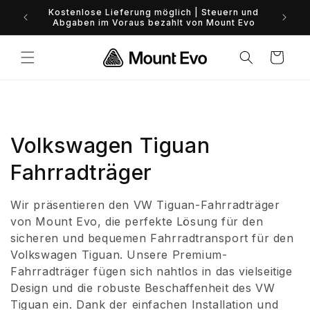
Direkt
0%-Fina
Kostenlose Lieferung möglich | Steuern und
zum
Abgaben im Voraus bezahlt von Mount Evo
Inhalt
Warenkorb
K
Volkswagen Tiguan
a
Fahrradträger
t
Wir präsentieren den VW Tiguan-Fahrradträger
e
von Mount Evo, die perfekte Lösung für den
sicheren und bequemen Fahrradtransport für den
g
Volkswagen Tiguan. Unsere Premium-
Fahrradträger fügen sich nahtlos in das vielseitige
o
Design und die robuste Beschaffenheit des VW
r
Tiguan ein. Dank der einfachen Installation und