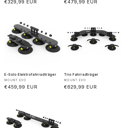
Normaler
€329,99 EUR
Normaler
€479,99 EUR
Preis
Preis
E-Solo Elektrofahrradträger
Trio Fahrradträger
Anbieter:
Anbieter:
MOUNT EVO
MOUNT EVO
Normaler
€459,99 EUR
Normaler
€629,99 EUR
Preis
Preis