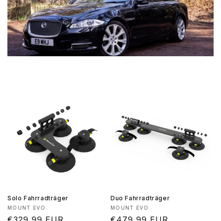
Solo Fahrradträger
Duo Fahrradträger
Anbieter:
Anbieter:
MOUNT EVO
MOUNT EVO
Normaler
€329,99 EUR
Normaler
€479,99 EUR