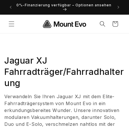
Direkt
0%-Finanzierung verfügbar – Optionen ansehen
rn und
zum
t Evo
Inhalt
Warenkorb
K
Jaguar XJ
a
Fahrradträger/Fahrradhalter
t
ung
e
Verwandeln Sie Ihren Jaguar XJ mit dem Elite-
g
Fahrradträgersystem von Mount Evo in ein
erkundungsbereites Wunder. Unsere innovativen
o
modularen Vakuumhalterungen, darunter Solo,
Duo und E-Solo, verschmelzen nahtlos mit der
r