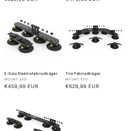
Preis
Preis
E-Solo Elektrofahrradträger
Trio Fahrradträger
Anbieter:
Anbieter:
MOUNT EVO
MOUNT EVO
Normaler
€459,99 EUR
Normaler
€629,99 EUR
Preis
Preis