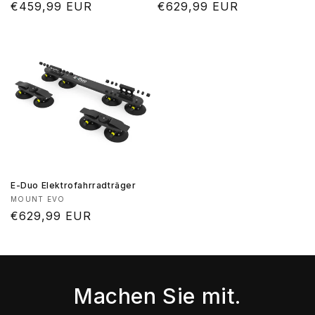
Normaler
€459,99 EUR
Normaler
€629,99 EUR
Preis
Preis
E-Duo Elektrofahrradträger
Anbieter:
MOUNT EVO
Normaler
€629,99 EUR
Preis
Machen Sie mit.