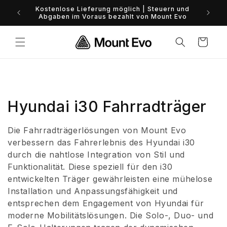
Direkt
0%-Fina
Kostenlose Lieferung möglich | Steuern und
zum
Abgaben im Voraus bezahlt von Mount Evo
Inhalt
Warenkorb
K
Hyundai i30 Fahrradträger
a
Die Fahrradträgerlösungen von Mount Evo
t
verbessern das Fahrerlebnis des Hyundai i30
durch die nahtlose Integration von Stil und
e
Funktionalität. Diese speziell für den i30
entwickelten Träger gewährleisten eine mühelose
g
Installation und Anpassungsfähigkeit und
o
entsprechen dem Engagement von Hyundai für
moderne Mobilitätslösungen. Die Solo-, Duo- und
r